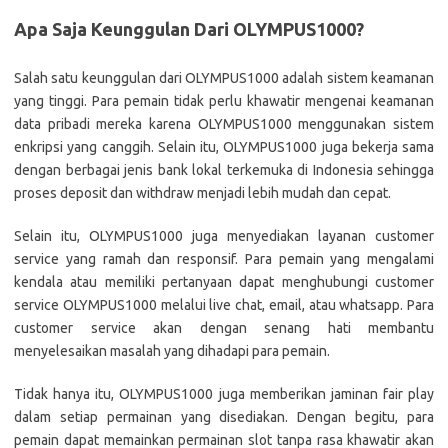
Apa Saja Keunggulan Dari OLYMPUS1000?
Salah satu keunggulan dari OLYMPUS1000 adalah sistem keamanan
yang tinggi. Para pemain tidak perlu khawatir mengenai keamanan
data pribadi mereka karena OLYMPUS1000 menggunakan sistem
enkripsi yang canggih. Selain itu, OLYMPUS1000 juga bekerja sama
dengan berbagai jenis bank lokal terkemuka di Indonesia sehingga
proses deposit dan withdraw menjadi lebih mudah dan cepat.
Selain itu, OLYMPUS1000 juga menyediakan layanan customer
service yang ramah dan responsif. Para pemain yang mengalami
kendala atau memiliki pertanyaan dapat menghubungi customer
service OLYMPUS1000 melalui live chat, email, atau whatsapp. Para
customer service akan dengan senang hati membantu
menyelesaikan masalah yang dihadapi para pemain.
Tidak hanya itu, OLYMPUS1000 juga memberikan jaminan fair play
dalam setiap permainan yang disediakan. Dengan begitu, para
pemain dapat memainkan permainan slot tanpa rasa khawatir akan