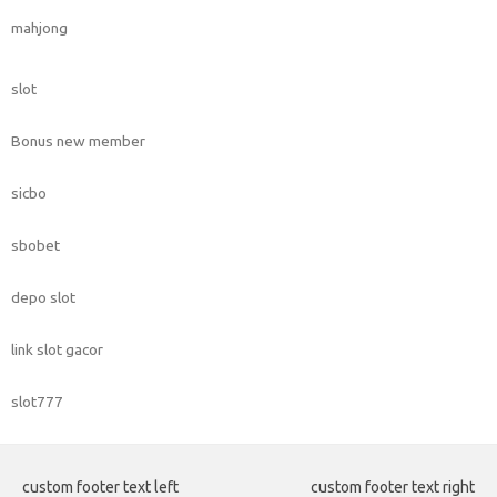
mahjong
slot
Bonus new member
sicbo
sbobet
depo slot
link slot gacor
slot777
custom footer text left
custom footer text right