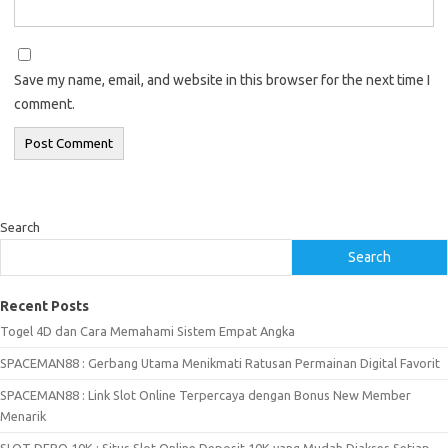
Save my name, email, and website in this browser for the next time I
comment.
Search
Search
Recent Posts
Togel 4D dan Cara Memahami Sistem Empat Angka
SPACEMAN88 : Gerbang Utama Menikmati Ratusan Permainan Digital Favorit
SPACEMAN88 : Link Slot Online Terpercaya dengan Bonus New Member
Menarik
SLOT DEPO 10K : Situs Slot Online Deposit 10K yang Mudah Diakses Setiap