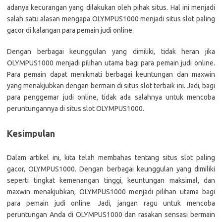
adanya kecurangan yang dilakukan oleh pihak situs. Hal ini menjadi
salah satu alasan mengapa OLYMPUS1000 menjadi situs slot paling
gacor di kalangan para pemain judi online.
Dengan berbagai keunggulan yang dimiliki, tidak heran jika
OLYMPUS1000 menjadi pilihan utama bagi para pemain judi online.
Para pemain dapat menikmati berbagai keuntungan dan maxwin
yang menakjubkan dengan bermain di situs slot terbaik ini. Jadi, bagi
para penggemar judi online, tidak ada salahnya untuk mencoba
peruntungannya di situs slot OLYMPUS1000.
Kesimpulan
Dalam artikel ini, kita telah membahas tentang situs slot paling
gacor, OLYMPUS1000. Dengan berbagai keunggulan yang dimiliki
seperti tingkat kemenangan tinggi, keuntungan maksimal, dan
maxwin menakjubkan, OLYMPUS1000 menjadi pilihan utama bagi
para pemain judi online. Jadi, jangan ragu untuk mencoba
peruntungan Anda di OLYMPUS1000 dan rasakan sensasi bermain